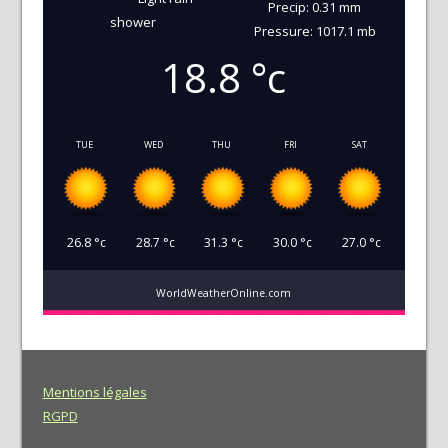
Precip: 0.31 mm
shower
Pressure: 1017.1 mb
18.8
°c
TUE
WED
THU
FRI
SAT
26.8
°c
28.7
°c
31.3
°c
30.0
°c
27.0
°c
WorldWeatherOnline.com
Mentions légales
RGPD